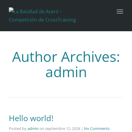
Toggl
Author Archives:
admin
Hello world!
Posted by
admin
on
septiembre 12, 2024
|
No Comments